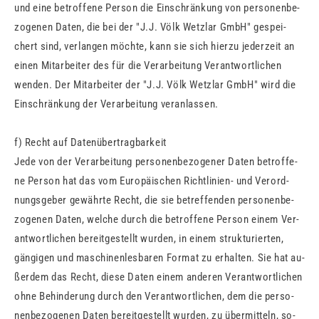
und eine be­trof­fe­ne Per­son die Ein­schrän­kung von per­so­nen­be­
zo­ge­nen Daten, die bei der "J.J. Völk Wetzlar GmbH" ge­spei­
chert sind, ver­lan­gen möch­te, kann sie sich hier­zu je­der­zeit an
einen Mit­ar­bei­ter des für die Ver­ar­bei­tung Ver­ant­wort­li­chen
wen­den. Der Mit­ar­bei­ter der "J.J. Völk Wetzlar GmbH" wird die
Ein­schrän­kung der Ver­ar­bei­tung ver­an­las­sen.
f) Recht auf Da­ten­über­trag­bar­keit
Jede von der Ver­ar­bei­tung per­so­nen­be­zo­ge­ner Daten be­trof­fe­
ne Per­son hat das vom Eu­ro­päi­schen Richt­li­ni­en- und Ver­ord­
nungs­ge­ber ge­währ­te Recht, die sie be­tref­fen­den per­so­nen­be­
zo­ge­nen Daten, wel­che durch die be­trof­fe­ne Per­son einem Ver­
ant­wort­li­chen be­reit­ge­stellt wur­den, in einem struk­tu­rier­ten,
gän­gi­gen und ma­schi­nen­les­ba­ren For­mat zu er­hal­ten. Sie hat au­
ßer­dem das Recht, diese Daten einem an­de­ren Ver­ant­wort­li­chen
ohne Be­hin­de­rung durch den Ver­ant­wort­li­chen, dem die per­so­
nen­be­zo­ge­nen Daten be­reit­ge­stellt wur­den, zu über­mit­teln, so­