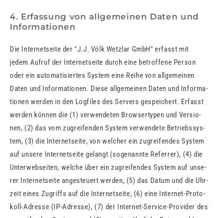
4. Erfassung von allgemeinen Daten und
Informationen
Die In­ter­net­sei­te der "J.J. Völk Wetzlar GmbH" er­fasst mit
jedem Auf­ruf der In­ter­net­sei­te durch eine be­trof­fe­ne Per­son
oder ein au­to­ma­ti­sier­tes Sys­tem eine Reihe von all­ge­mei­nen
Daten und In­for­ma­tio­nen. Diese all­ge­mei­nen Daten und In­for­ma­
tio­nen wer­den in den Log­files des Ser­vers ge­spei­chert. Er­fasst
wer­den kön­nen die (1) ver­wen­de­ten Brow­ser­ty­pen und Ver­sio­
nen, (2) das vom zu­grei­fen­den Sys­tem ver­wen­de­te Be­triebs­sys­
tem, (3) die In­ter­net­sei­te, von wel­cher ein zu­grei­fen­des Sys­tem
auf un­se­re In­ter­net­sei­te ge­langt (so­ge­nann­te Re­fer­rer), (4) die
Un­ter­web­sei­ten, wel­che über ein zu­grei­fen­des Sys­tem auf un­se­
rer In­ter­net­sei­te an­ge­steu­ert wer­den, (5) das Datum und die Uhr­
zeit eines Zu­griffs auf die In­ter­net­sei­te, (6) eine In­ter­net-Pro­to­
koll-Adres­se (IP-Adres­se), (7) der In­ter­net-Ser­vice-Pro­vi­der des