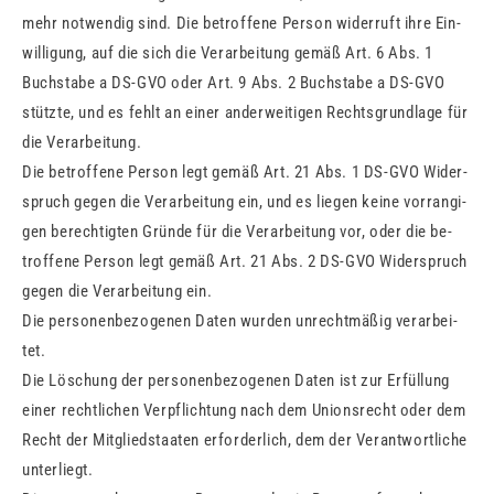
mehr not­wen­dig sind. Die be­trof­fe­ne Per­son wi­der­ruft ihre Ein­
wil­li­gung, auf die sich die Ver­ar­bei­tung gemäß Art. 6 Abs. 1
Buch­sta­be a DS-GVO oder Art. 9 Abs. 2 Buch­sta­be a DS-GVO
stütz­te, und es fehlt an einer an­der­wei­ti­gen Rechts­grund­la­ge für
die Ver­ar­bei­tung.
Die be­trof­fe­ne Per­son legt gemäß Art. 21 Abs. 1 DS-GVO Wi­der­
spruch gegen die Ver­ar­bei­tung ein, und es lie­gen keine vor­ran­gi­
gen be­rech­tig­ten Grün­de für die Ver­ar­bei­tung vor, oder die be­
trof­fe­ne Per­son legt gemäß Art. 21 Abs. 2 DS-GVO Wi­der­spruch
gegen die Ver­ar­bei­tung ein.
Die per­so­nen­be­zo­ge­nen Daten wur­den un­recht­mä­ßig ver­ar­bei­
tet.
Die Lö­schung der per­so­nen­be­zo­ge­nen Daten ist zur Er­fül­lung
einer recht­li­chen Ver­pflich­tung nach dem Uni­ons­recht oder dem
Recht der Mit­glied­staa­ten er­for­der­lich, dem der Ver­ant­wort­li­che
un­ter­liegt.