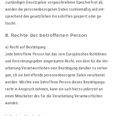
zu­stän­di­gen Ge­setz­ge­ber vor­ge­schrie­be­ne Spei­cher­frist ab,
wer­den die per­so­nen­be­zo­ge­nen Daten rou­ti­ne­mä­ßig und ent­
spre­chend den ge­setz­li­chen Vor­schrif­ten ge­sperrt oder ge­
löscht.
8. Rechte der betroffenen Person
a) Recht auf Be­stä­ti­gung
Jede be­trof­fe­ne Per­son hat das vom Eu­ro­päi­schen Richt­li­ni­en-
und Ver­ord­nungs­ge­ber ein­ge­räum­te Recht, von dem für die Ver­
ar­bei­tung Ver­ant­wort­li­chen eine Be­stä­ti­gung dar­über zu ver­lan­
gen, ob sie be­tref­fen­de per­so­nen­be­zo­ge­ne Daten ver­ar­bei­tet
wer­den. Möch­te eine be­trof­fe­ne Per­son die­ses Be­stä­ti­gungs­
recht in An­spruch neh­men, kann sie sich hier­zu je­der­zeit an
einen Mit­ar­bei­ter des für die Ver­ar­bei­tung Ver­ant­wort­li­chen
wen­den.