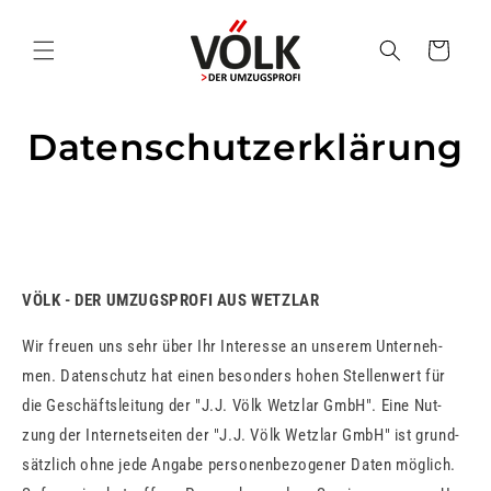
Direkt
zum
Inhalt
Warenkorb
Datenschutzerklärung
VÖLK - DER UMZUGSPROFI AUS WETZLAR
Wir freu­en uns sehr über Ihr In­ter­es­se an un­se­rem Un­ter­neh­
men. Da­ten­schutz hat einen be­son­ders hohen Stel­len­wert für
die Ge­schäfts­lei­tung der "J.J. Völk Wetzlar GmbH". Eine Nut­
zung der In­ter­net­sei­ten der "J.J. Völk Wetzlar GmbH" ist grund­
sätz­lich ohne jede An­ga­be per­so­nen­be­zo­ge­ner Daten mög­lich.