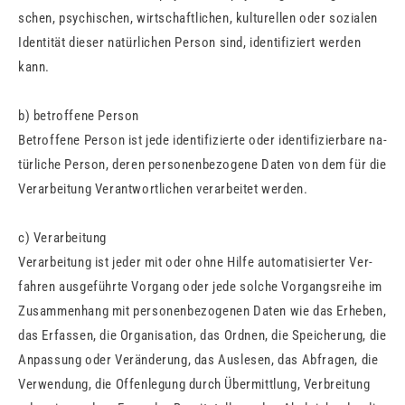
schen, psy­chi­schen, wirt­schaft­li­chen, kul­tu­rel­len oder so­zia­len
Iden­ti­tät die­ser na­tür­li­chen Per­son sind, iden­ti­fi­ziert wer­den
kann.
b) be­trof­fe­ne Per­son
Be­trof­fe­ne Per­son ist jede iden­ti­fi­zier­te oder iden­ti­fi­zier­ba­re na­
tür­li­che Per­son, deren per­so­nen­be­zo­ge­ne Daten von dem für die
Ver­ar­bei­tung Ver­ant­wort­li­chen ver­ar­bei­tet wer­den.
c) Ver­ar­bei­tung
Ver­ar­bei­tung ist jeder mit oder ohne Hilfe au­to­ma­ti­sier­ter Ver­
fah­ren aus­ge­führ­te Vor­gang oder jede sol­che Vor­gangs­rei­he im
Zu­sam­men­hang mit per­so­nen­be­zo­ge­nen Daten wie das Er­he­ben,
das Er­fas­sen, die Or­ga­ni­sa­ti­on, das Ord­nen, die Spei­che­rung, die
An­pas­sung oder Ver­än­de­rung, das Aus­le­sen, das Ab­fra­gen, die
Ver­wen­dung, die Of­fen­le­gung durch Über­mitt­lung, Ver­brei­tung