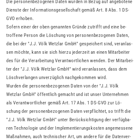
Die per­so­nen­be­zo­ge­nen Daten wur­den in Bezug auf an­ge­bo­te­ne
Diens­te der In­for­ma­ti­ons­ge­sell­schaft gemäß Art. 8 Abs. 1 DS-
GVO er­ho­ben.
So­fern einer der oben ge­nann­ten Grün­de zu­trifft und eine be­
trof­fe­ne Per­son die Lö­schung von per­so­nen­be­zo­ge­nen Daten,
die bei der "J.J. Völk Wetzlar GmbH" ge­spei­chert sind, ver­an­las­
sen möch­te, kann sie sich hier­zu je­der­zeit an einen Mit­ar­bei­ter
des für die Ver­ar­bei­tung Ver­ant­wort­li­chen wen­den. Der Mit­ar­bei­
ter der "J.J. Völk Wetzlar GmbH" wird ver­an­las­sen, dass dem
Lösch­ver­lan­gen un­ver­züg­lich nach­ge­kom­men wird.
Wur­den die per­so­nen­be­zo­ge­nen Daten von der "J.J. Völk
Wetzlar GmbH" öf­fent­lich ge­macht und ist unser Un­ter­neh­men
als Ver­ant­wort­li­cher gemäß Art. 17 Abs. 1 DS-GVO zur Lö­
schung der per­so­nen­be­zo­ge­nen Daten ver­pflich­tet, so trifft die
"J.J. Völk Wetzlar GmbH" unter Be­rück­sich­ti­gung der ver­füg­ba­
ren Tech­no­lo­gie und der Im­ple­men­tie­rungs­kos­ten an­ge­mes­se­ne
Maß­nah­men, auch tech­ni­scher Art, um an­de­re für die Da­ten­ver­