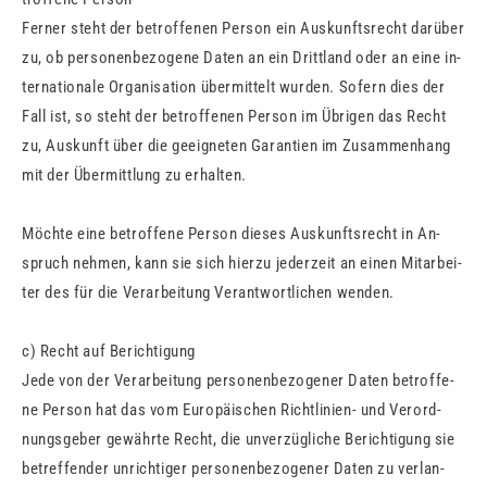
Fer­ner steht der be­trof­fe­nen Per­son ein Aus­kunfts­recht dar­über
zu, ob per­so­nen­be­zo­ge­ne Daten an ein Dritt­land oder an eine in­
ter­na­tio­na­le Or­ga­ni­sa­ti­on über­mit­telt wur­den. So­fern dies der
Fall ist, so steht der be­trof­fe­nen Per­son im Üb­ri­gen das Recht
zu, Aus­kunft über die ge­eig­ne­ten Ga­ran­ti­en im Zu­sam­men­hang
mit der Über­mitt­lung zu er­hal­ten.
Möch­te eine be­trof­fe­ne Per­son die­ses Aus­kunfts­recht in An­
spruch neh­men, kann sie sich hier­zu je­der­zeit an einen Mit­ar­bei­
ter des für die Ver­ar­bei­tung Ver­ant­wort­li­chen wen­den.
c) Recht auf Be­rich­ti­gung
Jede von der Ver­ar­bei­tung per­so­nen­be­zo­ge­ner Daten be­trof­fe­
ne Per­son hat das vom Eu­ro­päi­schen Richt­li­ni­en- und Ver­ord­
nungs­ge­ber ge­währ­te Recht, die un­ver­züg­li­che Be­rich­ti­gung sie
be­tref­fen­der un­rich­ti­ger per­so­nen­be­zo­ge­ner Daten zu ver­lan­