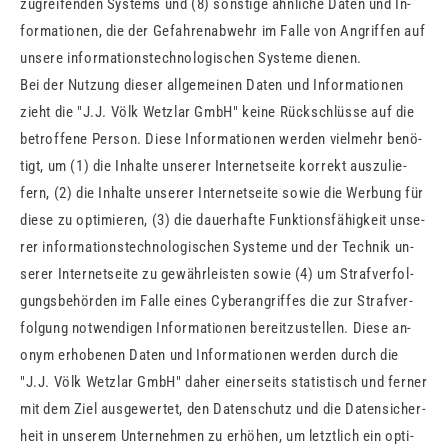
zu­grei­fen­den Sys­tems und (8) sons­ti­ge ähn­li­che Daten und In­
for­ma­tio­nen, die der Ge­fah­ren­ab­wehr im Falle von An­grif­fen auf
un­se­re in­for­ma­ti­ons­tech­no­lo­gi­schen Sys­te­me die­nen.
Bei der Nut­zung die­ser all­ge­mei­nen Daten und In­for­ma­tio­nen
zieht die "J.J. Völk Wetzlar GmbH" keine Rück­schlüs­se auf die
be­trof­fe­ne Per­son. Diese In­for­ma­tio­nen wer­den viel­mehr be­nö­
tigt, um (1) die In­hal­te un­se­rer In­ter­net­sei­te kor­rekt aus­zu­lie­
fern, (2) die In­hal­te un­se­rer In­ter­net­sei­te sowie die Wer­bung für
diese zu op­ti­mie­ren, (3) die dau­er­haf­te Funk­ti­ons­fä­hig­keit un­se­
rer in­for­ma­ti­ons­tech­no­lo­gi­schen Sys­te­me und der Tech­nik un­
se­rer In­ter­net­sei­te zu ge­währ­leis­ten sowie (4) um Straf­ver­fol­
gungs­be­hör­den im Falle eines Cy­ber­an­grif­fes die zur Straf­ver­
fol­gung not­wen­di­gen In­for­ma­tio­nen be­reit­zu­stel­len. Diese an­
onym er­ho­be­nen Daten und In­for­ma­tio­nen wer­den durch die
"J.J. Völk Wetzlar GmbH" daher ei­ner­seits sta­tis­tisch und fer­ner
mit dem Ziel aus­ge­wer­tet, den Da­ten­schutz und die Da­ten­si­cher­
heit in un­se­rem Un­ter­neh­men zu er­hö­hen, um letzt­lich ein op­ti­