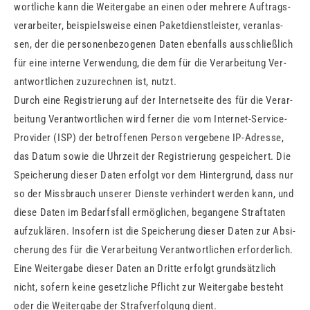
wort­li­che kann die Wei­ter­ga­be an einen oder meh­re­re Auf­trags­
ver­ar­bei­ter, bei­spiels­wei­se einen Pa­ket­dienst­leis­ter, ver­an­las­
sen, der die per­so­nen­be­zo­ge­nen Daten eben­falls aus­schließ­lich
für eine in­ter­ne Ver­wen­dung, die dem für die Ver­ar­bei­tung Ver­
ant­wort­li­chen zu­zu­rech­nen ist, nutzt.
Durch eine Re­gis­trie­rung auf der In­ter­net­sei­te des für die Ver­ar­
bei­tung Ver­ant­wort­li­chen wird fer­ner die vom In­ter­net-Ser­vice-
Pro­vi­der (ISP) der be­trof­fe­nen Per­son ver­ge­be­ne IP-Adres­se,
das Datum sowie die Uhr­zeit der Re­gis­trie­rung ge­spei­chert. Die
Spei­che­rung die­ser Daten er­folgt vor dem Hin­ter­grund, dass nur
so der Miss­brauch un­se­rer Diens­te ver­hin­dert wer­den kann, und
diese Daten im Be­darfs­fall er­mög­li­chen, be­gan­ge­ne Straf­ta­ten
auf­zu­klä­ren. In­so­fern ist die Spei­che­rung die­ser Daten zur Ab­si­
che­rung des für die Ver­ar­bei­tung Ver­ant­wort­li­chen er­for­der­lich.
Eine Wei­ter­ga­be die­ser Daten an Drit­te er­folgt grund­sätz­lich
nicht, so­fern keine ge­setz­li­che Pflicht zur Wei­ter­ga­be be­steht
oder die Wei­ter­ga­be der Straf­ver­fol­gung dient.