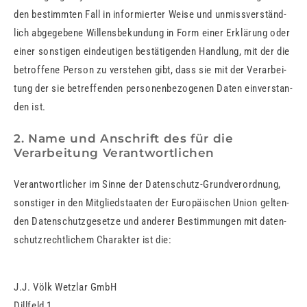
den be­stimm­ten Fall in in­for­mier­ter Weise und un­miss­ver­ständ­
lich ab­ge­ge­be­ne Wil­lens­be­kun­dung in Form einer Er­klä­rung oder
einer sons­ti­gen ein­deu­ti­gen be­stä­ti­gen­den Hand­lung, mit der die
be­trof­fe­ne Per­son zu ver­ste­hen gibt, dass sie mit der Ver­ar­bei­
tung der sie be­tref­fen­den per­so­nen­be­zo­ge­nen Daten ein­ver­stan­
den ist.
2. Name und Anschrift des für die
Verarbeitung Verantwortlichen
Ver­ant­wort­li­cher im Sinne der Da­ten­schutz-Grund­ver­ord­nung,
sons­ti­ger in den Mit­glied­staa­ten der Eu­ro­päi­schen Union gel­ten­
den Da­ten­schutz­ge­set­ze und an­de­rer Be­stim­mun­gen mit da­ten­
schutz­recht­li­chem Cha­rak­ter ist die:
J.J. Völk Wetzlar GmbH
Dill­feld 1