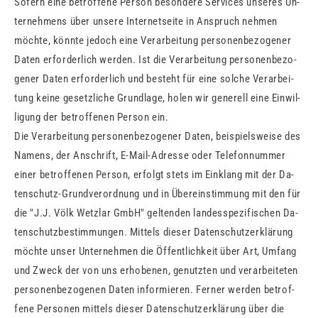
So­fern eine be­trof­fe­ne Per­son be­son­de­re Ser­vices un­se­res Un­
ter­neh­mens über un­se­re In­ter­net­sei­te in An­spruch neh­men
möch­te, könn­te je­doch eine Ver­ar­bei­tung per­so­nen­be­zo­ge­ner
Daten er­for­der­lich wer­den. Ist die Ver­ar­bei­tung per­so­nen­be­zo­
ge­ner Daten er­for­der­lich und be­steht für eine sol­che Ver­ar­bei­
tung keine ge­setz­li­che Grund­la­ge, holen wir ge­ne­rell eine Ein­wil­
li­gung der be­trof­fe­nen Per­son ein.
Die Ver­ar­bei­tung per­so­nen­be­zo­ge­ner Daten, bei­spiels­wei­se des
Na­mens, der An­schrift, E-Mail-Adres­se oder Te­le­fon­num­mer
einer be­trof­fe­nen Per­son, er­folgt stets im Ein­klang mit der Da­
ten­schutz-Grund­ver­ord­nung und in Über­ein­stim­mung mit den für
die "J.J. Völk Wetzlar GmbH" gel­ten­den lan­des­spe­zi­fi­schen Da­
ten­schutz­be­stim­mun­gen. Mit­tels die­ser Da­ten­schutz­er­klä­rung
möch­te unser Un­ter­neh­men die Öf­fent­lich­keit über Art, Um­fang
und Zweck der von uns er­ho­be­nen, ge­nutz­ten und ver­ar­bei­te­ten
per­so­nen­be­zo­ge­nen Daten in­for­mie­ren. Fer­ner wer­den be­trof­
fe­ne Per­so­nen mit­tels die­ser Da­ten­schutz­er­klä­rung über die