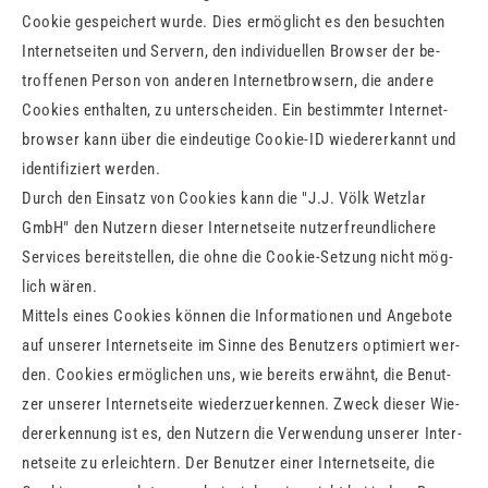
Coo­kie ge­spei­chert wurde. Dies er­mög­licht es den be­such­ten
In­ter­net­sei­ten und Ser­vern, den in­di­vi­du­el­len Brow­ser der be­
trof­fe­nen Per­son von an­de­ren In­ter­net­brow­sern, die an­de­re
Coo­kies ent­hal­ten, zu un­ter­schei­den. Ein be­stimm­ter In­ter­net­
brow­ser kann über die ein­deu­ti­ge Coo­kie-ID wie­der­er­kannt und
iden­ti­fi­ziert wer­den.
Durch den Ein­satz von Coo­kies kann die "J.J. Völk Wetzlar
GmbH" den Nut­zern die­ser In­ter­net­sei­te nut­zer­freund­li­che­re
Ser­vices be­reit­stel­len, die ohne die Coo­kie-Set­zung nicht mög­
lich wären.
Mit­tels eines Coo­kies kön­nen die In­for­ma­tio­nen und An­ge­bo­te
auf un­se­rer In­ter­net­sei­te im Sinne des Be­nut­zers op­ti­miert wer­
den. Coo­kies er­mög­li­chen uns, wie be­reits er­wähnt, die Be­nut­
zer un­se­rer In­ter­net­sei­te wie­der­zu­er­ken­nen. Zweck die­ser Wie­
der­er­ken­nung ist es, den Nut­zern die Ver­wen­dung un­se­rer In­ter­
net­sei­te zu er­leich­tern. Der Be­nut­zer einer In­ter­net­sei­te, die