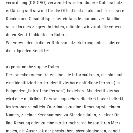
ver­ord­nung (DS-GVO) ver­wen­det wur­den. Un­se­re Da­ten­schutz­
er­klä­rung soll so­wohl für die Öf­fent­lich­keit als auch für un­se­re
Kun­den und Ge­schäfts­part­ner ein­fach les­bar und ver­ständ­lich
sein. Um dies zu ge­währ­leis­ten, möch­ten wir vorab die ver­wen­
de­ten Be­griff­lich­kei­ten er­läu­tern.
Wir ver­wen­den in die­ser Da­ten­schutz­er­klä­rung unter an­de­rem
die fol­gen­den Be­grif­fe:
a) per­so­nen­be­zo­ge­ne Daten
Per­so­nen­be­zo­ge­ne Daten sind alle In­for­ma­tio­nen, die sich auf
eine iden­ti­fi­zier­te oder iden­ti­fi­zier­ba­re na­tür­li­che Per­son (im
Fol­gen­den „be­trof­fe­ne Per­son“) be­zie­hen. Als iden­ti­fi­zier­bar
wird eine na­tür­li­che Per­son an­ge­se­hen, die di­rekt oder in­di­rekt,
ins­be­son­de­re mit­tels Zu­ord­nung zu einer Ken­nung wie einem
Namen, zu einer Kenn­num­mer, zu Stand­ort­da­ten, zu einer On­
line-Ken­nung oder zu einem oder meh­re­ren be­son­de­ren Merk­
ma­len, die Aus­druck der phy­si­schen, phy­sio­lo­gi­schen, ge­ne­ti­