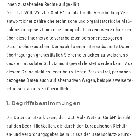
ihnen zu­ste­hen­den Rech­te auf­ge­klärt.
Die "J.J. Völk Wetzlar GmbH" hat als für die Ver­ar­bei­tung Ver­
ant­wort­li­cher zahl­rei­che tech­ni­sche und or­ga­ni­sa­to­ri­sche Maß­
nah­men um­ge­setzt, um einen mög­lichst lü­cken­lo­sen Schutz der
über diese In­ter­net­sei­te ver­ar­bei­te­ten per­so­nen­be­zo­ge­nen
Daten si­cher­zu­stel­len. Den­noch kön­nen In­ter­net­ba­sier­te Da­ten­
über­tra­gun­gen grund­sätz­lich Si­cher­heits­lü­cken auf­wei­sen, so­
dass ein ab­so­lu­ter Schutz nicht ge­währ­leis­tet wer­den kann. Aus
die­sem Grund steht es jeder be­trof­fe­nen Per­son frei, per­so­nen­
be­zo­ge­ne Daten auch auf al­ter­na­ti­ven Wegen, bei­spiels­wei­se te­
le­fo­nisch, an uns zu über­mit­teln.
1. Begriffsbestimmungen
Die Da­ten­schutz­er­klä­rung der "J.J. Völk Wetzlar GmbH" be­ruht
auf den Be­griff­lich­kei­ten, die durch den Eu­ro­päi­schen Richt­li­ni­
en- und Ver­ord­nungs­ge­ber beim Er­lass der Da­ten­schutz-Grund­