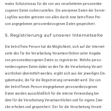
ma­les Schutz­ni­veau für die von uns ver­ar­bei­te­ten per­so­nen­be­
zo­ge­nen Daten si­cher­zu­stel­len. Die an­ony­men Daten der Ser­ver-
Log­files wer­den ge­trennt von allen durch eine be­trof­fe­ne Per­
son an­ge­ge­be­nen per­so­nen­be­zo­ge­nen Daten ge­spei­chert.
5. Registrierung auf unserer Internetseite
Die be­trof­fe­ne Per­son hat die Mög­lich­keit, sich auf der In­ter­net­
sei­te des für die Ver­ar­bei­tung Ver­ant­wort­li­chen unter An­ga­be
von per­so­nen­be­zo­ge­nen Daten zu re­gis­trie­ren. Wel­che per­so­
nen­be­zo­ge­nen Daten dabei an den für die Ver­ar­bei­tung Ver­ant­
wort­li­chen über­mit­telt wer­den, er­gibt sich aus der je­wei­li­gen Ein­
ga­be­mas­ke, die für die Re­gis­trie­rung ver­wen­det wird. Die von
der be­trof­fe­nen Per­son ein­ge­ge­be­nen per­so­nen­be­zo­ge­nen
Daten wer­den aus­schließ­lich für die in­ter­ne Ver­wen­dung bei
dem für die Ver­ar­bei­tung Ver­ant­wort­li­chen und für ei­ge­ne Zwe­
cke er­ho­ben und ge­spei­chert. Der für die Ver­ar­bei­tung Ver­ant­