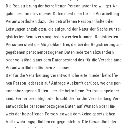
Die Re­gis­trie­rung der be­trof­fe­nen Per­son unter frei­wil­li­ger An­
ga­be per­so­nen­be­zo­ge­ner Daten dient dem für die Ver­ar­bei­tung
Ver­ant­wort­li­chen dazu, der be­trof­fe­nen Per­son In­hal­te oder
Leis­tun­gen an­zu­bie­ten, die auf­grund der Natur der Sache nur re­
gis­trier­ten Be­nut­zern an­ge­bo­ten wer­den kön­nen. Re­gis­trier­ten
Per­so­nen steht die Mög­lich­keit frei, die bei der Re­gis­trie­rung an­
ge­ge­be­nen per­so­nen­be­zo­ge­nen Daten je­der­zeit ab­zu­än­dern
oder voll­stän­dig aus dem Da­ten­be­stand des für die Ver­ar­bei­tung
Ver­ant­wort­li­chen lö­schen zu las­sen.
Der für die Ver­ar­bei­tung Ver­ant­wort­li­che er­teilt jeder be­trof­fe­
nen Per­son je­der­zeit auf An­fra­ge Aus­kunft dar­über, wel­che per­
so­nen­be­zo­ge­nen Daten über die be­trof­fe­ne Per­son ge­spei­chert
sind. Fer­ner be­rich­tigt oder löscht der für die Ver­ar­bei­tung Ver­
ant­wort­li­che per­so­nen­be­zo­ge­ne Daten auf Wunsch oder Hin­
weis der be­trof­fe­nen Per­son, so­weit dem keine ge­setz­li­chen
Auf­be­wah­rungs­pflich­ten ent­ge­gen­ste­hen. Die Ge­samt­heit der