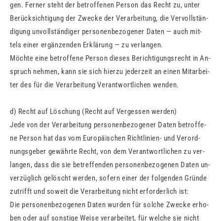
gen. Fer­ner steht der be­trof­fe­nen Per­son das Recht zu, unter
Be­rück­sich­ti­gung der Zwe­cke der Ver­ar­bei­tung, die Ver­voll­stän­
di­gung un­voll­stän­di­ger per­so­nen­be­zo­ge­ner Daten — auch mit­
tels einer er­gän­zen­den Er­klä­rung — zu ver­lan­gen.
Möch­te eine be­trof­fe­ne Per­son die­ses Be­rich­ti­gungs­recht in An­
spruch neh­men, kann sie sich hier­zu je­der­zeit an einen Mit­ar­bei­
ter des für die Ver­ar­bei­tung Ver­ant­wort­li­chen wen­den.
d) Recht auf Lö­schung (Recht auf Ver­ges­sen wer­den)
Jede von der Ver­ar­bei­tung per­so­nen­be­zo­ge­ner Daten be­trof­fe­
ne Per­son hat das vom Eu­ro­päi­schen Richt­li­ni­en- und Ver­ord­
nungs­ge­ber ge­währ­te Recht, von dem Ver­ant­wort­li­chen zu ver­
lan­gen, dass die sie be­tref­fen­den per­so­nen­be­zo­ge­nen Daten un­
ver­züg­lich ge­löscht wer­den, so­fern einer der fol­gen­den Grün­de
zu­trifft und so­weit die Ver­ar­bei­tung nicht er­for­der­lich ist:
Die per­so­nen­be­zo­ge­nen Daten wur­den für sol­che Zwe­cke er­ho­
ben oder auf sons­ti­ge Weise ver­ar­bei­tet, für wel­che sie nicht