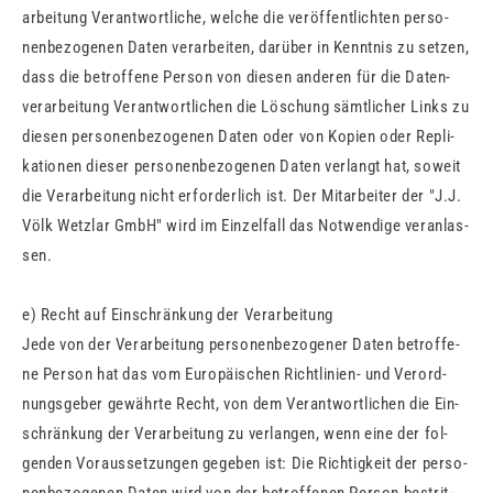
ar­bei­tung Ver­ant­wort­li­che, wel­che die ver­öf­fent­lich­ten per­so­
nen­be­zo­ge­nen Daten ver­ar­bei­ten, dar­über in Kennt­nis zu set­zen,
dass die be­trof­fe­ne Per­son von die­sen an­de­ren für die Da­ten­
ver­ar­bei­tung Ver­ant­wort­li­chen die Lö­schung sämt­li­cher Links zu
die­sen per­so­nen­be­zo­ge­nen Daten oder von Ko­pi­en oder Re­pli­
ka­tio­nen die­ser per­so­nen­be­zo­ge­nen Daten ver­langt hat, so­weit
die Ver­ar­bei­tung nicht er­for­der­lich ist. Der Mit­ar­bei­ter der "J.J.
Völk Wetzlar GmbH" wird im Ein­zel­fall das Not­wen­di­ge ver­an­las­
sen.
e) Recht auf Ein­schrän­kung der Ver­ar­bei­tung
Jede von der Ver­ar­bei­tung per­so­nen­be­zo­ge­ner Daten be­trof­fe­
ne Per­son hat das vom Eu­ro­päi­schen Richt­li­ni­en- und Ver­ord­
nungs­ge­ber ge­währ­te Recht, von dem Ver­ant­wort­li­chen die Ein­
schrän­kung der Ver­ar­bei­tung zu ver­lan­gen, wenn eine der fol­
gen­den Vor­aus­set­zun­gen ge­ge­ben ist: Die Rich­tig­keit der per­so­