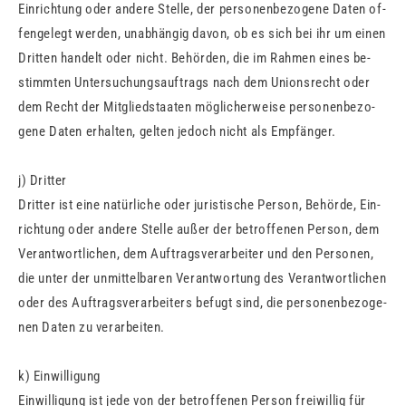
Ein­rich­tung oder an­de­re Stel­le, der per­so­nen­be­zo­ge­ne Daten of­
fen­ge­legt wer­den, un­ab­hän­gig davon, ob es sich bei ihr um einen
Drit­ten han­delt oder nicht. Be­hör­den, die im Rah­men eines be­
stimm­ten Un­ter­su­chungs­auf­trags nach dem Uni­ons­recht oder
dem Recht der Mit­glied­staa­ten mög­li­cher­wei­se per­so­nen­be­zo­
ge­ne Daten er­hal­ten, gel­ten je­doch nicht als Emp­fän­ger.
j) Drit­ter
Drit­ter ist eine na­tür­li­che oder ju­ris­ti­sche Per­son, Be­hör­de, Ein­
rich­tung oder an­de­re Stel­le außer der be­trof­fe­nen Per­son, dem
Ver­ant­wort­li­chen, dem Auf­trags­ver­ar­bei­ter und den Per­so­nen,
die unter der un­mit­tel­ba­ren Ver­ant­wor­tung des Ver­ant­wort­li­chen
oder des Auf­trags­ver­ar­bei­ters be­fugt sind, die per­so­nen­be­zo­ge­
nen Daten zu ver­ar­bei­ten.
k) Ein­wil­li­gung
Ein­wil­li­gung ist jede von der be­trof­fe­nen Per­son frei­wil­lig für