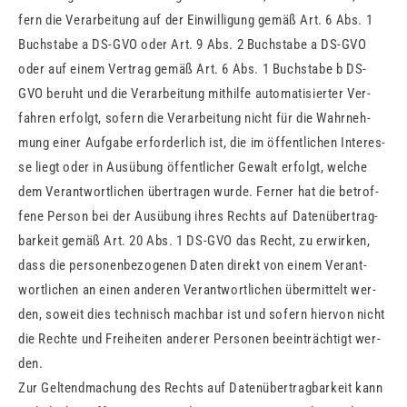
fern die Ver­ar­bei­tung auf der Ein­wil­li­gung gemäß Art. 6 Abs. 1
Buch­sta­be a DS-GVO oder Art. 9 Abs. 2 Buch­sta­be a DS-GVO
oder auf einem Ver­trag gemäß Art. 6 Abs. 1 Buch­sta­be b DS-
GVO be­ruht und die Ver­ar­bei­tung mit­hil­fe au­to­ma­ti­sier­ter Ver­
fah­ren er­folgt, so­fern die Ver­ar­bei­tung nicht für die Wahr­neh­
mung einer Auf­ga­be er­for­der­lich ist, die im öf­fent­li­chen In­ter­es­
se liegt oder in Aus­übung öf­fent­li­cher Ge­walt er­folgt, wel­che
dem Ver­ant­wort­li­chen über­tra­gen wurde. Fer­ner hat die be­trof­
fe­ne Per­son bei der Aus­übung ihres Rechts auf Da­ten­über­trag­
bar­keit gemäß Art. 20 Abs. 1 DS-GVO das Recht, zu er­wir­ken,
dass die per­so­nen­be­zo­ge­nen Daten di­rekt von einem Ver­ant­
wort­li­chen an einen an­de­ren Ver­ant­wort­li­chen über­mit­telt wer­
den, so­weit dies tech­nisch mach­bar ist und so­fern hier­von nicht
die Rech­te und Frei­hei­ten an­de­rer Per­so­nen be­ein­träch­tigt wer­
den.
Zur Gel­tend­ma­chung des Rechts auf Da­ten­über­trag­bar­keit kann