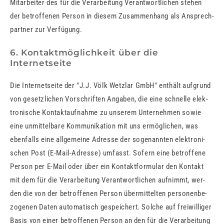
Mit­ar­bei­ter des für die Ver­ar­bei­tung Ver­ant­wort­li­chen ste­hen
der be­trof­fe­nen Per­son in die­sem Zu­sam­men­hang als An­sprech­
part­ner zur Ver­fü­gung.
6. Kontaktmöglichkeit über die
Internetseite
Die In­ter­net­sei­te der "J.J. Völk Wetzlar GmbH" ent­hält auf­grund
von ge­setz­li­chen Vor­schrif­ten An­ga­ben, die eine schnel­le elek­
tro­ni­sche Kon­takt­auf­nah­me zu un­se­rem Un­ter­neh­men sowie
eine un­mit­tel­ba­re Kom­mu­ni­ka­ti­on mit uns er­mög­li­chen, was
eben­falls eine all­ge­mei­ne Adres­se der so­ge­nann­ten elek­tro­ni­
schen Post (E-Mail-Adres­se) um­fasst. So­fern eine be­trof­fe­ne
Per­son per E-Mail oder über ein Kon­takt­for­mu­lar den Kon­takt
mit dem für die Ver­ar­bei­tung Ver­ant­wort­li­chen auf­nimmt, wer­
den die von der be­trof­fe­nen Per­son über­mit­tel­ten per­so­nen­be­
zo­ge­nen Daten au­to­ma­tisch ge­spei­chert. Sol­che auf frei­wil­li­ger
Basis von einer be­trof­fe­nen Per­son an den für die Ver­ar­bei­tung