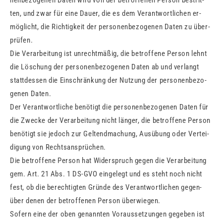
nen­be­zo­ge­nen Daten wird von der be­trof­fe­nen Per­son be­strit­
ten, und zwar für eine Dauer, die es dem Ver­ant­wort­li­chen er­
mög­licht, die Rich­tig­keit der per­so­nen­be­zo­ge­nen Daten zu über­
prü­fen.
Die Ver­ar­bei­tung ist un­recht­mä­ßig, die be­trof­fe­ne Per­son lehnt
die Lö­schung der per­so­nen­be­zo­ge­nen Daten ab und ver­langt
statt­des­sen die Ein­schrän­kung der Nut­zung der per­so­nen­be­zo­
ge­nen Daten.
Der Ver­ant­wort­li­che be­nö­tigt die per­so­nen­be­zo­ge­nen Daten für
die Zwe­cke der Ver­ar­bei­tung nicht län­ger, die be­trof­fe­ne Per­son
be­nö­tigt sie je­doch zur Gel­tend­ma­chung, Aus­übung oder Ver­tei­
di­gung von Rechts­an­sprü­chen.
Die be­trof­fe­ne Per­son hat Wi­der­spruch gegen die Ver­ar­bei­tung
gem. Art. 21 Abs. 1 DS-GVO ein­ge­legt und es steht noch nicht
fest, ob die be­rech­tig­ten Grün­de des Ver­ant­wort­li­chen ge­gen­
über denen der be­trof­fe­nen Per­son über­wie­gen.
So­fern eine der oben ge­nann­ten Vor­aus­set­zun­gen ge­ge­ben ist