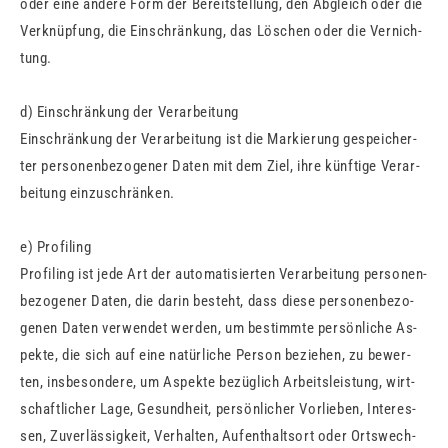
oder eine an­de­re Form der Be­reit­stel­lung, den Ab­gleich oder die
Ver­knüp­fung, die Ein­schrän­kung, das Lö­schen oder die Ver­nich­
tung.
d) Ein­schrän­kung der Ver­ar­bei­tung
Ein­schrän­kung der Ver­ar­bei­tung ist die Mar­kie­rung ge­spei­cher­
ter per­so­nen­be­zo­ge­ner Daten mit dem Ziel, ihre künf­ti­ge Ver­ar­
bei­tung ein­zu­schrän­ken.
e) Pro­filing
Pro­filing ist jede Art der au­to­ma­ti­sier­ten Ver­ar­bei­tung per­so­nen­
be­zo­ge­ner Daten, die darin be­steht, dass diese per­so­nen­be­zo­
ge­nen Daten ver­wen­det wer­den, um be­stimm­te per­sön­li­che As­
pek­te, die sich auf eine na­tür­li­che Per­son be­zie­hen, zu be­wer­
ten, ins­be­son­de­re, um As­pek­te be­züg­lich Ar­beits­leis­tung, wirt­
schaft­li­cher Lage, Ge­sund­heit, per­sön­li­cher Vor­lie­ben, In­ter­es­
sen, Zu­ver­läs­sig­keit, Ver­hal­ten, Auf­ent­halts­ort oder Orts­wech­