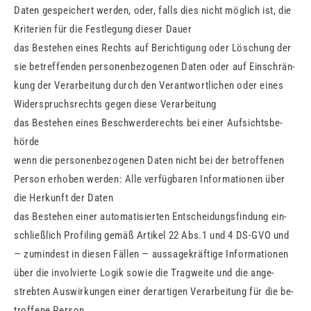
Daten ge­spei­chert wer­den, oder, falls dies nicht mög­lich ist, die
Kri­te­ri­en für die Fest­le­gung die­ser Dauer
das Be­ste­hen eines Rechts auf Be­rich­ti­gung oder Lö­schung der
sie be­tref­fen­den per­so­nen­be­zo­ge­nen Daten oder auf Ein­schrän­
kung der Ver­ar­bei­tung durch den Ver­ant­wort­li­chen oder eines
Wi­der­spruchs­rechts gegen diese Ver­ar­bei­tung
das Be­ste­hen eines Be­schwer­de­rechts bei einer Auf­sichts­be­
hör­de
wenn die per­so­nen­be­zo­ge­nen Daten nicht bei der be­trof­fe­nen
Per­son er­ho­ben wer­den: Alle ver­füg­ba­ren In­for­ma­tio­nen über
die Her­kunft der Daten
das Be­ste­hen einer au­to­ma­ti­sier­ten Ent­schei­dungs­fin­dung ein­
schließ­lich Pro­filing gemäß Ar­ti­kel 22 Abs.1 und 4 DS-GVO und
— zu­min­dest in die­sen Fäl­len — aus­sa­ge­kräf­ti­ge In­for­ma­tio­nen
über die in­vol­vier­te Logik sowie die Trag­wei­te und die an­ge­
streb­ten Aus­wir­kun­gen einer der­ar­ti­gen Ver­ar­bei­tung für die be­
trof­fe­ne Per­son