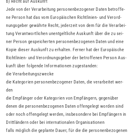
b) Recht auf Aus­kunft
Jede von der Ver­ar­bei­tung per­so­nen­be­zo­ge­ner Daten be­trof­fe­
ne Per­son hat das vom Eu­ro­päi­schen Richt­li­ni­en- und Ver­ord­
nungs­ge­ber ge­währ­te Recht, je­der­zeit von dem für die Ver­ar­bei­
tung Ver­ant­wort­li­chen un­ent­gelt­li­che Aus­kunft über die zu sei­
ner Per­son ge­spei­cher­ten per­so­nen­be­zo­ge­nen Daten und eine
Kopie die­ser Aus­kunft zu er­hal­ten. Fer­ner hat der Eu­ro­päi­sche
Richt­li­ni­en- und Ver­ord­nungs­ge­ber der be­trof­fe­nen Per­son Aus­
kunft über fol­gen­de In­for­ma­tio­nen zu­ge­stan­den:
die Ver­ar­bei­tungs­zwe­cke
die Ka­te­go­ri­en per­so­nen­be­zo­ge­ner Daten, die ver­ar­bei­tet wer­
den
die Emp­fän­ger oder Ka­te­go­ri­en von Emp­fän­gern, ge­gen­über
denen die per­so­nen­be­zo­ge­nen Daten of­fen­ge­legt wor­den sind
oder noch of­fen­ge­legt wer­den, ins­be­son­de­re bei Emp­fän­gern in
Dritt­län­dern oder bei in­ter­na­tio­na­len Or­ga­ni­sa­tio­nen
falls mög­lich die ge­plan­te Dauer, für die die per­so­nen­be­zo­ge­nen