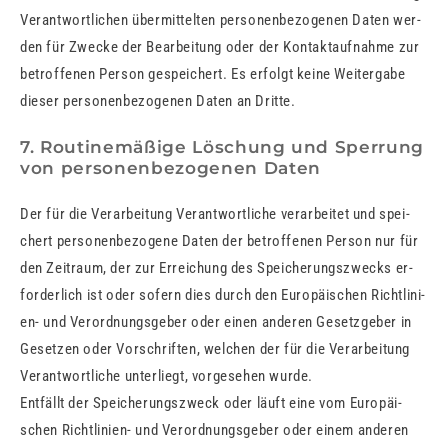
Ver­ant­wort­li­chen über­mit­tel­ten per­so­nen­be­zo­ge­nen Daten wer­
den für Zwe­cke der Be­ar­bei­tung oder der Kon­takt­auf­nah­me zur
be­trof­fe­nen Per­son ge­spei­chert. Es er­folgt keine Wei­ter­ga­be
die­ser per­so­nen­be­zo­ge­nen Daten an Drit­te.
7. Routinemäßige Löschung und Sperrung
von personenbezogenen Daten
Der für die Ver­ar­bei­tung Ver­ant­wort­li­che ver­ar­bei­tet und spei­
chert per­so­nen­be­zo­ge­ne Daten der be­trof­fe­nen Per­son nur für
den Zeit­raum, der zur Er­rei­chung des Spei­che­rungs­zwecks er­
for­der­lich ist oder so­fern dies durch den Eu­ro­päi­schen Richt­li­ni­
en- und Ver­ord­nungs­ge­ber oder einen an­de­ren Ge­setz­ge­ber in
Ge­set­zen oder Vor­schrif­ten, wel­chen der für die Ver­ar­bei­tung
Ver­ant­wort­li­che un­ter­liegt, vor­ge­se­hen wurde.
Ent­fällt der Spei­che­rungs­zweck oder läuft eine vom Eu­ro­päi­
schen Richt­li­ni­en- und Ver­ord­nungs­ge­ber oder einem an­de­ren