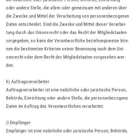
oder an­de­re Stel­le, die al­lein oder ge­mein­sam mit an­de­ren über
die Zwe­cke und Mit­tel der Ver­ar­bei­tung von per­so­nen­be­zo­ge­nen
Daten ent­schei­det. Sind die Zwe­cke und Mit­tel die­ser Ver­ar­bei­
tung durch das Uni­ons­recht oder das Recht der Mit­glied­staa­ten
vor­ge­ge­ben, so kann der Ver­ant­wort­li­che be­zie­hungs­wei­se kön­
nen die be­stimm­ten Kri­te­ri­en sei­ner Be­nen­nung nach dem Uni­
ons­recht oder dem Recht der Mit­glied­staa­ten vor­ge­se­hen wer­
den.
h) Auf­trags­ver­ar­bei­ter
Auf­trags­ver­ar­bei­ter ist eine na­tür­li­che oder ju­ris­ti­sche Per­son,
Be­hör­de, Ein­rich­tung oder an­de­re Stel­le, die per­so­nen­be­zo­ge­ne
Daten im Auf­trag des Ver­ant­wort­li­chen ver­ar­bei­tet.
i) Emp­fän­ger
Emp­fän­ger ist eine na­tür­li­che oder ju­ris­ti­sche Per­son, Be­hör­de,