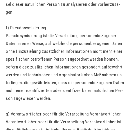
sel die­ser na­tür­li­chen Per­son zu ana­ly­sie­ren oder vor­her­zu­sa­
gen.
f) Pseud­ony­mi­sie­rung
Pseud­ony­mi­sie­rung ist die Ver­ar­bei­tung per­so­nen­be­zo­ge­ner
Daten in einer Weise, auf wel­che die per­so­nen­be­zo­ge­nen Daten
ohne Hin­zu­zie­hung zu­sätz­li­cher In­for­ma­tio­nen nicht mehr einer
spe­zi­fi­schen be­trof­fe­nen Per­son zu­ge­ord­net wer­den kön­nen,
so­fern diese zu­sätz­li­chen In­for­ma­tio­nen ge­son­dert auf­be­wahrt
wer­den und tech­ni­schen und or­ga­ni­sa­to­ri­schen Maß­nah­men un­
ter­lie­gen, die ge­währ­leis­ten, dass die per­so­nen­be­zo­ge­nen Daten
nicht einer iden­ti­fi­zier­ten oder iden­ti­fi­zier­ba­ren na­tür­li­chen Per­
son zu­ge­wie­sen wer­den.
g) Ver­ant­wort­li­cher oder für die Ver­ar­bei­tung Ver­ant­wort­li­cher
Ver­ant­wort­li­cher oder für die Ver­ar­bei­tung Ver­ant­wort­li­cher ist
die na­tür­li­che oder ju­ris­ti­sche Per­son, Be­hör­de, Ein­rich­tung