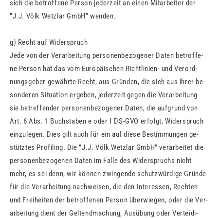
sich die be­trof­fe­ne Per­son je­der­zeit an einen Mit­ar­bei­ter der
"J.J. Völk Wetzlar GmbH" wen­den.
g) Recht auf Wi­der­spruch
Jede von der Ver­ar­bei­tung per­so­nen­be­zo­ge­ner Daten be­trof­fe­
ne Per­son hat das vom Eu­ro­päi­schen Richt­li­ni­en- und Ver­ord­
nungs­ge­ber ge­währ­te Recht, aus Grün­den, die sich aus ihrer be­
son­de­ren Si­tua­ti­on er­ge­ben, je­der­zeit gegen die Ver­ar­bei­tung
sie be­tref­fen­der per­so­nen­be­zo­ge­ner Daten, die auf­grund von
Art. 6 Abs. 1 Buch­sta­ben e oder f DS-GVO er­folgt, Wi­der­spruch
ein­zu­le­gen. Dies gilt auch für ein auf diese Be­stim­mun­gen ge­
stütz­tes Pro­filing. Die "J.J. Völk Wetzlar GmbH" ver­ar­bei­tet die
per­so­nen­be­zo­ge­nen Daten im Falle des Wi­der­spruchs nicht
mehr, es sei denn, wir kön­nen zwin­gen­de schutz­wür­di­ge Grün­de
für die Ver­ar­bei­tung nach­wei­sen, die den In­ter­es­sen, Rech­ten
und Frei­hei­ten der be­trof­fe­nen Per­son über­wie­gen, oder die Ver­
ar­bei­tung dient der Gel­tend­ma­chung, Aus­übung oder Ver­tei­di­