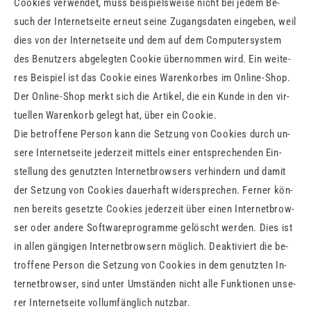
Coo­kies ver­wen­det, muss bei­spiels­wei­se nicht bei jedem Be­
such der In­ter­net­sei­te er­neut seine Zu­gangs­da­ten ein­ge­ben, weil
dies von der In­ter­net­sei­te und dem auf dem Com­pu­ter­sys­tem
des Be­nut­zers ab­ge­leg­ten Coo­kie über­nom­men wird. Ein wei­te­
res Bei­spiel ist das Coo­kie eines Wa­ren­kor­bes im On­line-Shop.
Der On­line-Shop merkt sich die Ar­ti­kel, die ein Kunde in den vir­
tu­el­len Wa­ren­korb ge­legt hat, über ein Coo­kie.
Die be­trof­fe­ne Per­son kann die Set­zung von Coo­kies durch un­
se­re In­ter­net­sei­te je­der­zeit mit­tels einer ent­spre­chen­den Ein­
stel­lung des ge­nutz­ten In­ter­net­brow­sers ver­hin­dern und damit
der Set­zung von Coo­kies dau­er­haft wi­der­spre­chen. Fer­ner kön­
nen be­reits ge­setz­te Coo­kies je­der­zeit über einen In­ter­net­brow­
ser oder an­de­re Soft­ware­pro­gram­me ge­löscht wer­den. Dies ist
in allen gän­gi­gen In­ter­net­brow­sern mög­lich. De­ak­ti­viert die be­
trof­fe­ne Per­son die Set­zung von Coo­kies in dem ge­nutz­ten In­
ter­net­brow­ser, sind unter Um­stän­den nicht alle Funk­tio­nen un­se­
rer In­ter­net­sei­te voll­um­fäng­lich nutz­bar.