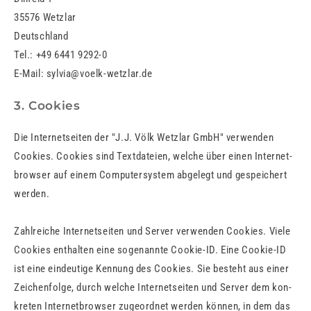
35576 Wetz­lar
Deutsch­land
Tel.: +49 6441 9292-0
E-Mail: syl­via@​voelk-​wetzlar.​de
3. Cookies
Die In­ter­net­sei­ten der "J.J. Völk Wetzlar GmbH" ver­wen­den
Coo­kies. Coo­kies sind Text­da­tei­en, wel­che über einen In­ter­net­
brow­ser auf einem Com­pu­ter­sys­tem ab­ge­legt und ge­spei­chert
wer­den.
Zahl­rei­che In­ter­net­sei­ten und Ser­ver ver­wen­den Coo­kies. Viele
Coo­kies ent­hal­ten eine so­ge­nann­te Coo­kie-ID. Eine Coo­kie-ID
ist eine ein­deu­ti­ge Ken­nung des Coo­kies. Sie be­steht aus einer
Zei­chen­fol­ge, durch wel­che In­ter­net­sei­ten und Ser­ver dem kon­
kre­ten In­ter­net­brow­ser zu­ge­ord­net wer­den kön­nen, in dem das